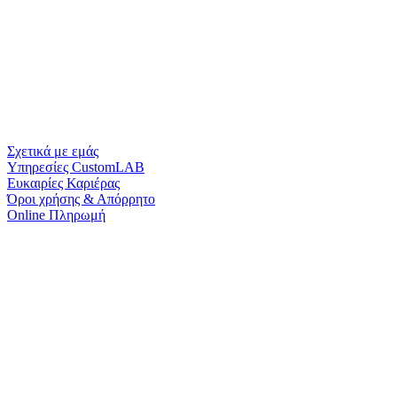
Σχετικά με εμάς
Υπηρεσίες CustomLAB
Ευκαιρίες Καριέρας
Όροι χρήσης & Απόρρητο
Online Πληρωμή