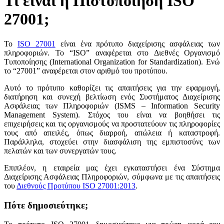
Τι είναι η Πιστοποίηση ISO
27001;
Το
ISO 27001
είναι ένα πρότυπο διαχείρισης ασφάλειας των
πληροφοριών. Το “ISO” αναφέρεται στο Διεθνές Οργανισμό
Τυποποίησης (International Organization for Standardization). Ενώ
το “27001” αναφέρεται στον αριθμό του προτύπου.
Αυτό το πρότυπο καθορίζει τις απαιτήσεις για την εφαρμογή,
διατήρηση και συνεχή βελτίωση ενός Συστήματος Διαχείρισης
Ασφάλειας των Πληροφοριών (ISMS – Information Security
Management System). Στόχος του είναι να βοηθήσει τις
επιχειρήσεις και τις οργανισμούς να προστατεύουν τις πληροφορίες
τους από απειλές, όπως διαρροή, απώλεια ή καταστροφή.
Παράλληλα, στοχεύει στην διασφάλιση της εμπιστοσύνς των
πελατών και των συνεργατών τους.
Επιπλέον, η εταιρεία μας έχει εγκαταστήσει ένα Σύστημα
Διαχείρισης Ασφάλειας Πληροφοριών, σύμφωνα με τις απαιτήσεις
του
Διεθνούς Προτύπου ISO 27001:2013
.
Πότε δημοσιεύτηκε;